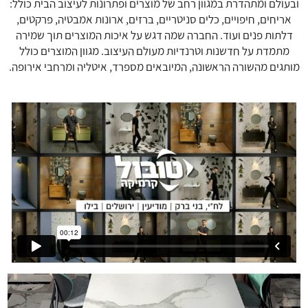
ובעולם ומתהדרת במגוון רחב של מוצרים ופתרונות לעיצוב הבית כולל:
דאגנו לכם ליצירת חשבון קלה ומהירה במיוחד. המשיכו
אריחים, חיפויים, כלים סניטריים, ברזים, ארונות אמבטיה, פרקטים,
למילוי פרטיכם ותוכלו ליהנות מהיתרונות של משתמש
דלתות פנים ועוד. החברה שמה דגש על איכות המוצרים תוך שמירה
רשום כבר עכשיו.
מתמדת על חדשנות וטרנדיות מעולם העיצוב. מגוון המוצרים כולל
להרשמה
מותגים מהשורה הראשונה, המיובאים מספרד, איטליה ומרחבי אירופה.