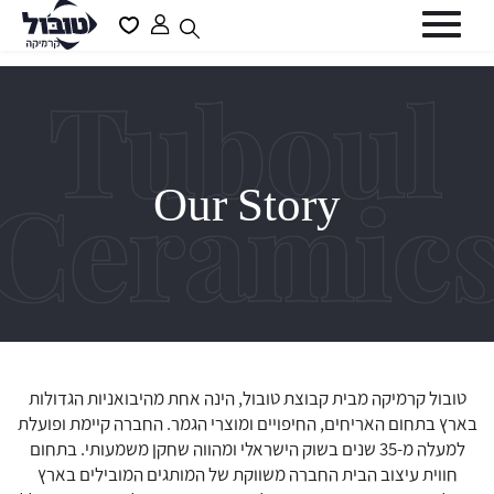
דלג לתוכן
דלג לסרגל הניווט
פתיחת
פתיחת
חלונית
מועדפים
סגור
משתמש
למשתמש
כבר רשומים? התחברו
Our Story
שכחתי סיסמה
זכור אותי
טובול קרמיקה מבית קבוצת טובול, הינה אחת מהיבואניות הגדולות
בארץ בתחום האריחים, החיפויים ומוצרי הגמר. החברה קיימת ופועלת
למעלה מ-35 שנים בשוק הישראלי ומהווה שחקן משמעותי. בתחום
חווית עיצוב הבית החברה משווקת של המותגים המובילים בארץ
משתמש חדש/אורח