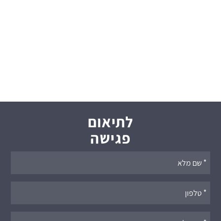
לתיאום
פגישה
אנא
מלאו
את
טופס
-