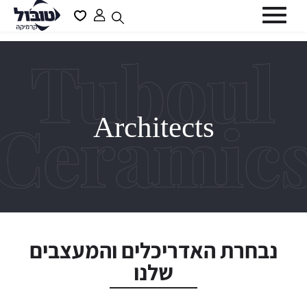
דלג לתוכן
דלג לסרגל הניווט
פתיחת
פתיחת
חלונית
מועדפים
סגור
משתמש
למשתמש
כבר רשומים? התחברו
Architects
שכחתי סיסמה
זכור אותי
נבחרת האדריכלים והמעצבים
שלנו
משתמש חדש/אורח