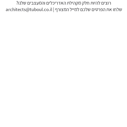
רוצים להיות חלק מקהילת האדריכלים והמעצבים שלנו?
דאגנו לכם ליצירת חשבון קלה ומהירה במיוחד. המשיכו
שלחו את הפרטים שלכם למייל המצורף |
architects@tuboul.co.il
למילוי פרטיכם ותוכלו ליהנות מהיתרונות של משתמש
רשום כבר עכשיו.
להרשמה