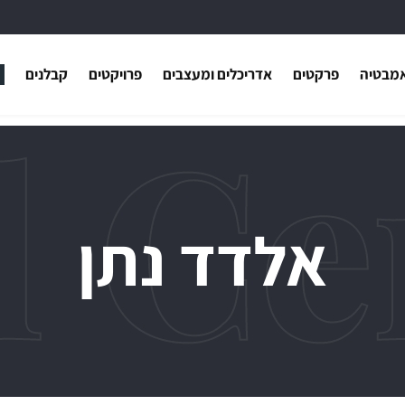
אמבטיה
פרקטים
אדריכלים ומעצבים
פרויקטים
קבלנים
רשומים? התחברו
משתמש חדש/או
דאגנו לכם ליצירת חשבון קלה ו
במיוחד. המשיכו למילוי פרטיכם 
אלדד נתן
ליהנות מהיתרונות של משתמש
כבר עכשיו.
להרשמה
שכחתי סיסמה