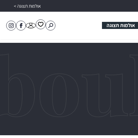
אולמות תצוגה >
אולמות תצוגה
פתיחת
פתיחת
לעמוד
טובול
מועדפים
חלונית
הפייסבוק
קרמיקה
למשתמש
משתמש
של
באינסטגרם
טובול
קרמיקה
רח
מהירה
ותוכלו
 רשום