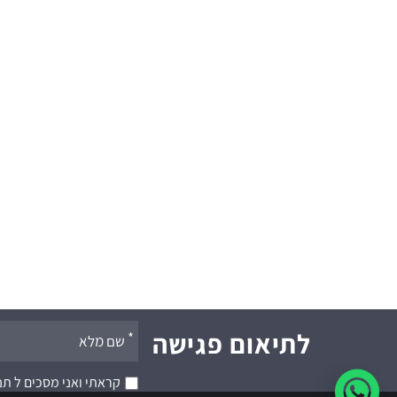
אנא
לתיאום פגישה
מלאו
קראתי ואני מסכים ל
תנ
את