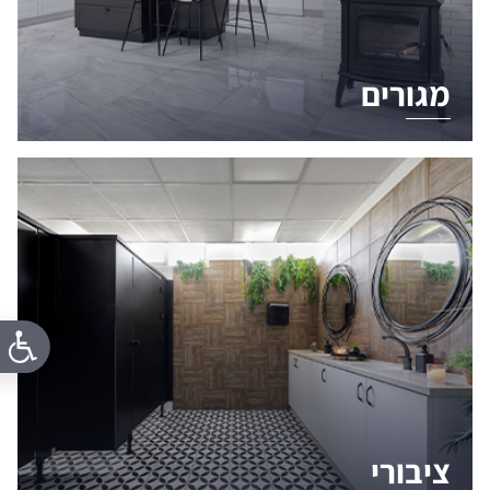
מגורים
ציבורי