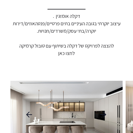
דאגנו לכם ליצירת חשבון קלה ומהירה במיוחד. המשיכו
למילוי פרטיכם ותוכלו ליהנות מהיתרונות של משתמש
דקלה אומזגין .
רשום כבר עכשיו.
עיצוב יוקרתי בגובה העיניים בתים פרטיים/פנטהאוזים/דירות
להרשמה
יוקרה/בתי עסק/משרדים/חנויות.
להצצה לפרויקט של דקלה בשיתוף עם טובול קרמיקה
לחצו כאן
עבור
עבור
לתמונה
לתמונה
הקודמת
הבאה