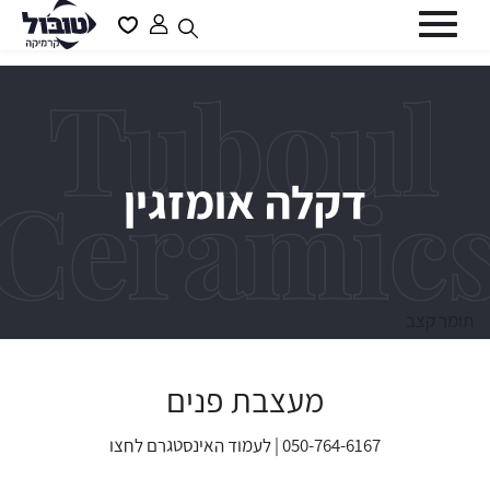
דלג לתוכן
דלג לסרגל הניווט
פתיחת
פתיחת
חלונית
מועדפים
סגור
משתמש
למשתמש
כבר רשומים? התחברו
דקלה אומזגין
שכחתי סיסמה
זכור אותי
תומר קצב
מעצבת פנים
050-764-6167 | לעמוד האינסטגרם
לחצו
משתמש חדש/אורח