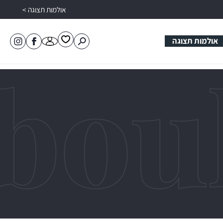
אולמות תצוגה >
אולמות תצוגה
פתיחת
פתיחת
לעמוד
טובול
מועדפים
חלונית
הפייסבוק
קרמיקה
למשתמש
משתמש
של
באינסטגרם
טובול
קרמיקה
רח
מהירה
ותוכלו
 רשום