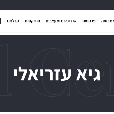
אמבטיה
פרקטים
אדריכלים ומעצבים
פרויקטים
קבלנים
רשומים? התחברו
משתמש חדש/או
דאגנו לכם ליצירת חשבון קלה ו
במיוחד. המשיכו למילוי פרטיכם 
גיא עזריאלי
ליהנות מהיתרונות של משתמש
כבר עכשיו.
להרשמה
שכחתי סיסמה