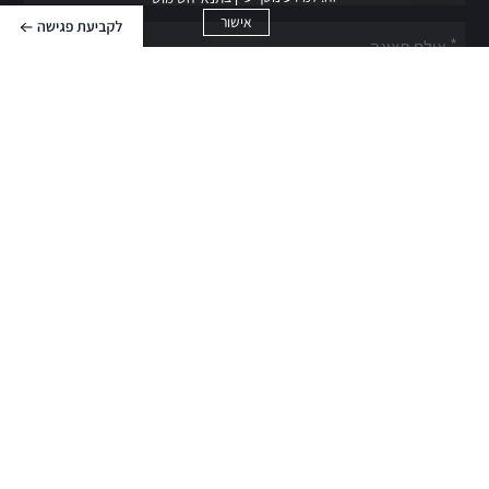
לתיאום
אישור
פגישה
קראתי ואני מסכים ל
תנאי השימוש ומדיניות הפרטיות