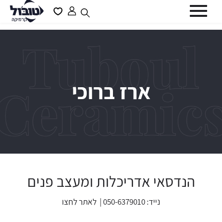
דלג לתוכן
דלג לסרגל הניווט
פתיחת
פתיחת
חלונית
מועדפים
סגור
משתמש
למשתמש
כבר רשומים? התחברו
ארז ברוכי
שכחתי סיסמה
זכור אותי
הנדסאי אדריכלות ומעצב פנים
נייד: 050-6379010 | לאתר
לחצו
משתמש חדש/אורח