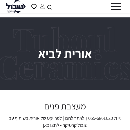
דלג לתוכן
דלג לסרגל הניווט
פתיחת
פתיחת
חלונית
מועדפים
סגור
משתמש
למשתמש
כבר רשומים? התחברו
אורית לביא
שכחתי סיסמה
זכור אותי
מעצבת פנים
נייד: 055-6861620
| לפרויקט של אורית בשיתוף עם
| לאתר
לחצו
טובול קרמיקה -
לחצו כאן
משתמש חדש/אורח