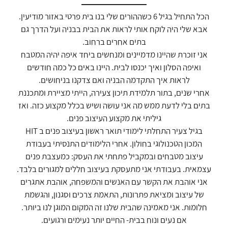
דאגנו לכם ליצירת חשבון קלה ומהירה במיוחד. המשיכו
הכל התחיל בגיל 6 כשההורים שלי בנו בית פרטי באזור מודיעין.
למילוי פרטיכם ותוכלו ליהנות מהיתרונות של משתמש
אבא שלי היה לוקח אותי לראות את הבית בבניה ועל הדרך גם
רשום כבר עכשיו.
בתים אחרים ברחוב.
להרשמה
אני זוכרת שהיינו מדמיינים ומנחשים ביחד איפה יהיה המטבח
ואיפה הסלון ואיך יכנסו לבית. היינו באים כל כמה חודשים
לראות איך התקדמה הבניה ואם צדקנו בניחושים.
אחרי שנים, בתור תלמידת תיכון צעירה, הייתי מציירת ומתכננת
בתים בלי לדעת ממש מה אני עושה ושיש בכלל מקצוע כזה. ואז
גיליתי את מקצוע העיצוב פנים.
בגיל צעיר התחלתי לימודי תואר ראשון בעיצוב פנים ב HIT
המכון הטכנולוגי בחולון. אחרי הלימודים התנסיתי בעבודת
עיצוב מטבחים ובמקביל פתחתי את העסק: כמעצבת פנים
עצמאית. בעבודתי אני מתעסקת בעיצוב חללים למגורים בלבד.
אני אוהבת את הקשר עם האנשים והמשפחה, אוהבת אתגרים
של עיצוב ומציאת פתרונות, התאמת צרכים וסגנון, והגשמת
חלומות. אני מאמינה שהבית שלנו זה המקום המוגן לנו ביותר.
אם נעים ונוח בבית- החיים יותר נעימים ורגועים.