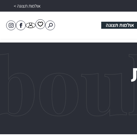
אולמות תצוגה >
אולמות תצוגה
פתיחת
פתיחת
לעמוד
טובול
מועדפים
חלונית
הפייסבוק
קרמיקה
למשתמש
משתמש
של
באינסטגרם
טובול
קרמיקה
רח
מהירה
ותוכלו
 רשום