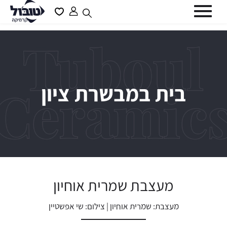
דלג לתוכן
דלג לסרגל הניווט
פתיחת
פתיחת
חלונית
מועדפים
סגור
משתמש
למשתמש
כבר רשומים? התחברו
בית במבשרת ציון
שכחתי סיסמה
זכור אותי
מעצבת שמרית אוחיון
מעצבת: שמרית אוחיון | צילום: שי אפשטיין
משתמש חדש/אורח