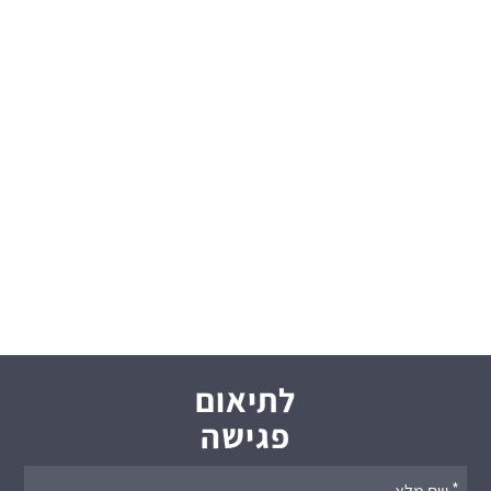
לתיאום
פגישה
אנא