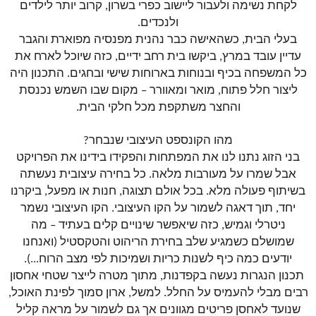
לקחת נשימה ולעבור ליישוב כפרי בשרון, קרוב יותר לילדים
דאגנו לכם ליצירת חשבון קלה ומהירה במיוחד. המשיכו
ולנכדים.
למילוי פרטיכם ותוכלו ליהנות מהיתרונות של משתמש
בעלי הבית, כשהאישה כבר נהנית מפנסיה מפוארת והגבר
רשום כבר עכשיו.
עדיין עובד במרץ, ביקשו בית רחב ידיים, כזה שיוכל לארח את
להרשמה
כל המשפחה בכיף ובנוחות בארוחות שישי ובחגים. התכנון היה
ליצור חלל פתוח, מואר ומאוורר – מקום שבו השמש נכנסת
והחצר משתקפת מכל חלקי הבית.
מהו הקונספט העיצובי שנבחר?
בני הזוג נתנו לנו את המפתחות והפקידו בידינו את הפרויקט
אבל שמרו על מעורבות מלאה. כל בחירה עיצובית נעשתה
בשיתוף פעולה מלא. בכל אולם תצוגה, חנות או מפעל, ביקרנו
יחד, תוך דאגה לשמור על הקו העיצובי. הקו העיצובי נשמר
ניטרלי וגמיש, כזה שיאפשר שינויים קלים בעתיד – מה
שמושלם כשמגיע שלב בחירת הריהוט והטקסטיל (ואנחנו
יודעים כמה כיף לשנות כריות ושמיכות לפי מצב הרוח...).
תכנון הנגרות נעשה בקפדנות, מתוך מטרה לייצר שטחי אחסון
רבים מבלי להעמיס על החלל. למשל, ארון סמוך לפינת האוכל,
שנועד לאחסן פריטים מגוונים אך גם לשמור על מראה קליל