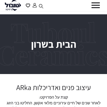
דלג לתוכן
דלג לסרגל הניווט
פתיחת
פתיחת
חלונית
מועדפים
סגור
משתמש
למשתמש
כבר רשומים? התחברו
הבית בשרון
שכחתי סיסמה
זכור אותי
עיצוב פנים ואדריכלות ARka
קצת על הפרויקט
:
משתמש חדש/אורח
לאחר שנים של חיים עירוניים מלאי אקשן, החליטו בני הזוג